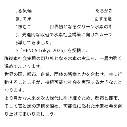
迫りくる気候危機の克服は、現在を生きる私たちが次の世
代に向けて果たすべき責任です。東京は、直面する危機的
状況に怯むことなく、世界初となるグリーン水素の市場取
引など、先進的な取組で水素社会構築に向けたムーブメン
トを先導してきました。
今回の「HENCA Tokyo 2025」を契機に、強い覚悟の下、
脱炭素社会実現の切り札となる水素の実装を、一層力強く
進めてまいります。
世界の国、都市、企業、団体の皆様と力を合わせ、共に行
動することこそが、持続可能な社会を実現する大きな力と
なります。
より豊かな未来を次の世代に引き継ぐため、都市と都市、
そして官と民の連携を深め、可能性に溢れた水素社会を創
り上げてまいりましょう。