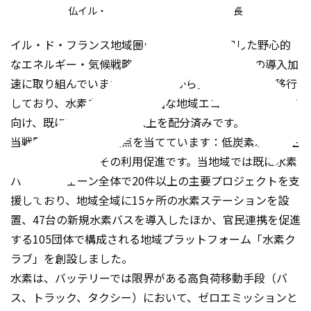
仏イル・ド・フランス地域圏議会副議長
イル・ド・フランス地域圏は、2018年に採択した野心的
なエネルギー・気候戦略の基幹技術として、水素の導入加
速に取り組んでいます。計画段階から具体的な行動へ移行
しており、水素を軸とした強固な地域エコシステム構築に
向け、既に2100万ユーロ以上を配分済みです。
当戦略は二つの柱に焦点を当てています：低炭素水素の生
産・流通支援と、その利用促進です。当地域では既に水素
バリューチェーン全体で20件以上の主要プロジェクトを支
援しており、地域全域に15ヶ所の水素ステーションを設
置、47台の新規水素バスを導入したほか、官民連携を促進
する105団体で構成される地域プラットフォーム「水素ク
ラブ」を創設しました。
水素は、バッテリーでは限界がある高負荷移動手段（バ
ス、トラック、タクシー）において、ゼロエミッションと