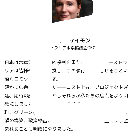
フィオナ・サイモン
オーストラリア水素協議会CEO
日本は水素分野で主導的役割を果たしており、オーストラ
リアは皆様や他国と連携し、この移行を成功させることに
深くコミットしています。
確かに課題はありました——コスト上昇、プロジェクト遅
延、期待の変化——しかしそれらが私たちの焦点をより明
確にしました。水素が不可欠な分野——海運、航空、肥
料、グリーン鉄鋼——が今や明らかです。また、成功は信
頼の構築、政策枠組み、人々が頼れるインフラ整備から生
まれることも明確になりました。